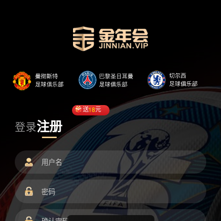
送
18
元
注册
登录